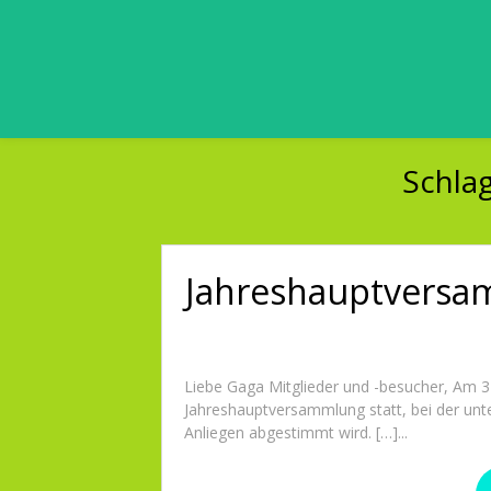
Schla
Jahreshauptversa
Liebe Gaga Mitglieder und -besucher, Am 3
Jahreshauptversammlung statt, bei der unt
Anliegen abgestimmt wird. […]...